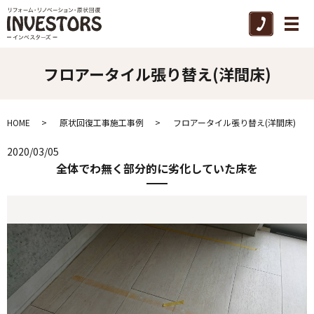
メ
フロアータイル張り替え(洋間床)
HOME
原状回復工事施工事例
フロアータイル張り替え(洋間床)
2020/03/05
全体でわ無く部分的に劣化していた床を