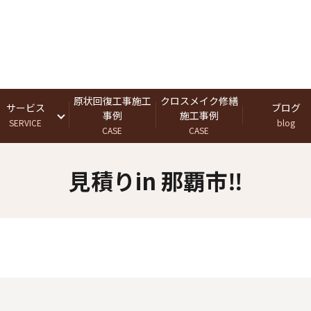
原状回復工事施工
クロスメイク修繕
サービス
ブログ
事例
施工事例
SERVICE
blog
CASE
CASE
見積りin 那覇市‼️